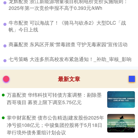
​龙辉配资 浙江新能源增量项目机制电价竞价实施细则：
2025年第一次竞价申报不高于0.393元/kWh
​牛市配资 可以海战了！《骑马与砍杀2》大型DLC「战
帆」今日上线
​商赢配资 东风区开展“禁毒踏查 守护无毒家园”宣传活动
​七号策略 大连多所高校发布紧急通知！_补助_审核_影响
最新文章
万嘉配资 华纬科技可转债方案调整：剔除墨
西哥项目 募资上限下调至5.75亿元
掌中财富配资 债市公告精选|建发股份2025年
净亏损108亿元；中骏集团控股将于5月18日
举行境外债务重组计划会议