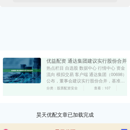
优益配资 通达集团建议实行股份合并
热点栏目 自选股 数据中心 行情中心 资金
流向 模拟交易 客户端 通达集团（00698）
公布，董事会建议实行股份合并，基准为
每50股每股面值0.01港元的已发行....
分类：股票配资安全
查看：107
昊天优配文章已加载完成