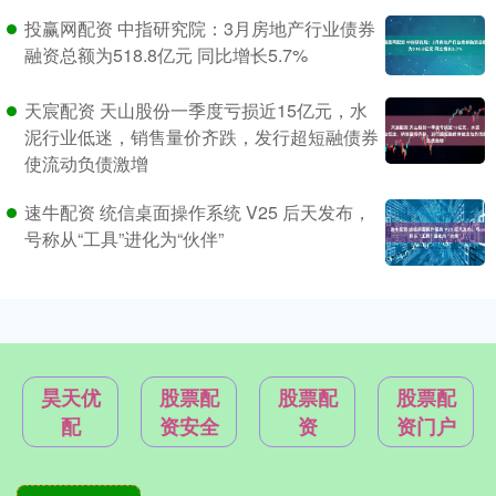
投赢网配资 中指研究院：3月房地产行业债券
融资总额为518.8亿元 同比增长5.7%
天宸配资 天山股份一季度亏损近15亿元，水
泥行业低迷，销售量价齐跌，发行超短融债券
使流动负债激增
速牛配资 统信桌面操作系统 V25 后天发布，
号称从“工具”进化为“伙伴”
昊天优
股票配
股票配
股票配
配
资安全
资
资门户