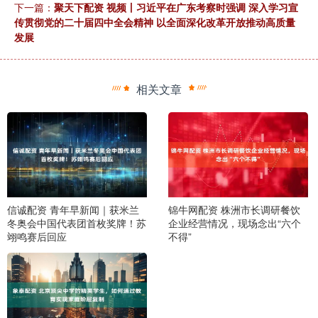
下一篇：
聚天下配资 视频丨习近平在广东考察时强调 深入学习宣
传贯彻党的二十届四中全会精神 以全面深化改革开放推动高质量
发展
相关文章
信诚配资 青年早新闻｜获米兰
锦牛网配资 株洲市长调研餐饮
冬奥会中国代表团首枚奖牌！苏
企业经营情况，现场念出“六个
翊鸣赛后回应
不得”