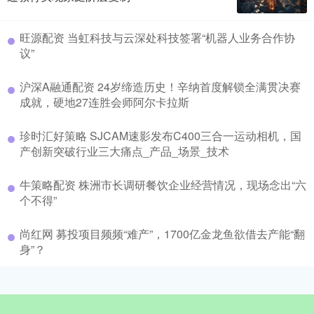
旺源配资 当虹科技与云深处科技签署“机器人业务合作协
议”
沪深A融通配资 24岁缔造历史！辛纳首度解锁全满贯决赛
成就，硬地27连胜会师阿尔卡拉斯
珍时汇好策略 SJCAM速影发布C400三合一运动相机，国
产创新突破行业三大痛点_产品_场景_技术
牛策略配资 株洲市长调研餐饮企业经营情况，现场念出“六
个不得”
尚红网 募投项目频频“难产”，1700亿金龙鱼欲借去产能“翻
身”？