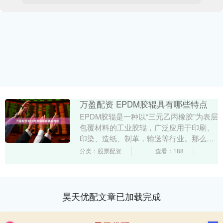
万盈配资 EPDM胶辊具有哪些特点
EPDM胶辊是一种以“三元乙丙橡胶”为表层
包覆材料的工业胶辊，广泛应用于印刷、
印染、造纸、制革，输送等行业。那么
EPDM胶辊具有哪些特点呢？ 1.耐老化性
分类：股票配资
查看：188
EP....
昊天优配文章已加载完成