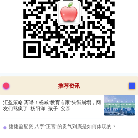
推荐资讯
汇盈策略 离谱！杨威“教育专家”头衔崩塌，网
友们骂疯了_杨阳洋_孩子_父亲
​捷捷盈配资 八字“正官”的贵气到底是如何体现的？