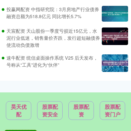
投赢网配资 中指研究院：3月房地产行业债券
融资总额为518.8亿元 同比增长5.7%
天宸配资 天山股份一季度亏损近15亿元，水
泥行业低迷，销售量价齐跌，发行超短融债券
使流动负债激增
速牛配资 统信桌面操作系统 V25 后天发布，
号称从“工具”进化为“伙伴”
昊天优
股票配
股票配
股票配
配
资安全
资
资门户