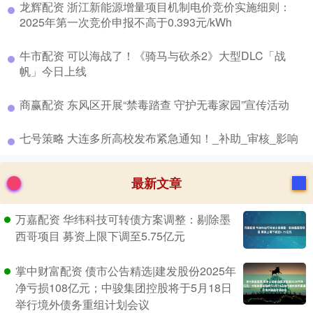
​龙辉配资 浙江新能源增量项目机制电价竞价实施细则：
2025年第一次竞价申报不高于0.393元/kWh
​牛市配资 可以海战了！《骑马与砍杀2》大型DLC「战
帆」今日上线
​商赢配资 东风区开展“禁毒踏查 守护无毒家园”宣传活动
​七号策略 大连多所高校发布紧急通知！_补助_审核_影响
最新文章
万嘉配资 华纬科技可转债方案调整：剔除墨
西哥项目 募资上限下调至5.75亿元
掌中财富配资 债市公告精选|建发股份2025年
净亏损108亿元；中骏集团控股将于5月18日
举行境外债务重组计划会议