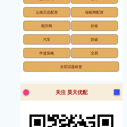
云南吕忠配资
瑞银网配资
顺升网
价格
汽车
跌破
申捷策略
交易
全部话题标签
关注 昊天优配