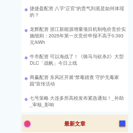
​捷捷盈配资 八字“正官”的贵气到底是如何体现
的？
​龙辉配资 浙江新能源增量项目机制电价竞价实
施细则：2025年第一次竞价申报不高于0.393
元/kWh
​牛市配资 可以海战了！《骑马与砍杀2》大型
DLC「战帆」今日上线
​商赢配资 东风区开展“禁毒踏查 守护无毒家
园”宣传活动
​七号策略 大连多所高校发布紧急通知！_补助
_审核_影响
最新文章