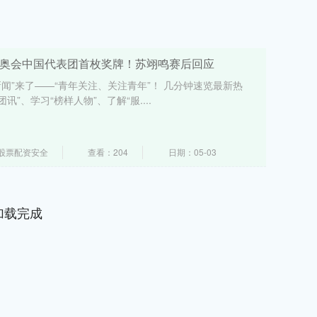
冬奥会中国代表团首枚奖牌！苏翊鸣赛后回应
闻”来了——“青年关注、关注青年”！ 几分钟速览最新热
”、学习“榜样人物”、了解“服....
股票配资安全
查看：204
日期：05-03
加载完成