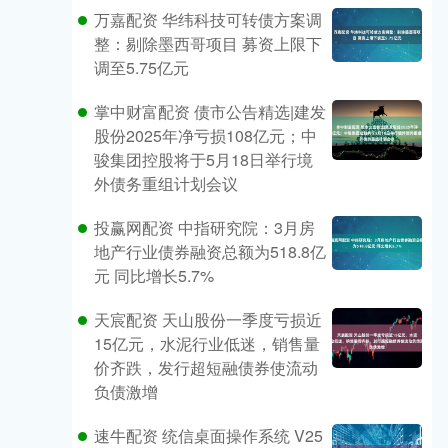
万嘉配资 华纬科技可转债方案调
整：剔除墨西哥项目 募资上限下
调至5.75亿元
掌中财富配资 债市公告精选|建发
股份2025年净亏损108亿元；中
骏集团控股将于5月18日举行境
外债务重组计划会议
投赢网配资 中指研究院：3月房
地产行业债券融资总额为518.8亿
元 同比增长5.7%
天宸配资 天山股份一季度亏损近
15亿元，水泥行业低迷，销售量
价齐跌，发行超短融债券使流动
负债激增
速牛配资 统信桌面操作系统 V25