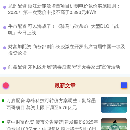
​龙辉配资 浙江新能源增量项目机制电价竞价实施细则：
2025年第一次竞价申报不高于0.393元/kWh
​牛市配资 可以海战了！《骑马与砍杀2》大型DLC「战
帆」今日上线
​财富加配资 商务部副部长凌激在开罗出席首届中国一埃及
投资论坛
​商赢配资 东风区开展“禁毒踏查 守护无毒家园”宣传活动
最新文章
万嘉配资 华纬科技可转债方案调整：剔除墨
西哥项目 募资上限下调至5.75亿元
掌中财富配资 债市公告精选|建发股份2025年
净亏损108亿元；中骏集团控股将于5月18日