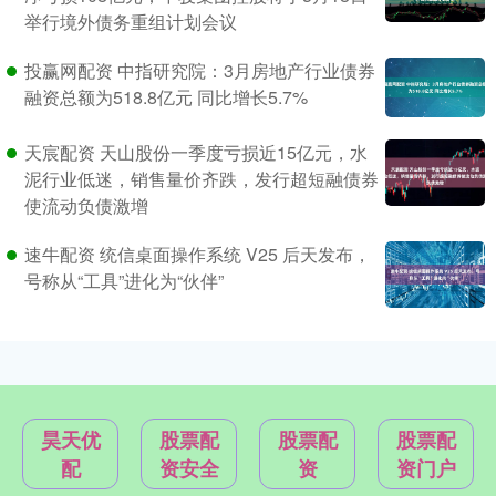
举行境外债务重组计划会议
投赢网配资 中指研究院：3月房地产行业债券
融资总额为518.8亿元 同比增长5.7%
天宸配资 天山股份一季度亏损近15亿元，水
泥行业低迷，销售量价齐跌，发行超短融债券
使流动负债激增
速牛配资 统信桌面操作系统 V25 后天发布，
号称从“工具”进化为“伙伴”
昊天优
股票配
股票配
股票配
配
资安全
资
资门户