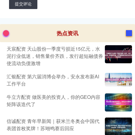
提交评论
热点资讯
天宸配资 天山股份一季度亏损近15亿元，水
泥行业低迷，销售量价齐跌，发行超短融债券
使流动负债激增
汇银配资 第六届消博会举办，安永发布新AI
工作平台
牛立方配资 做医美的投资人，你的GEO内容
矩阵该迭代了
信诚配资 青年早新闻｜获米兰冬奥会中国代
表团首枚奖牌！苏翊鸣赛后回应