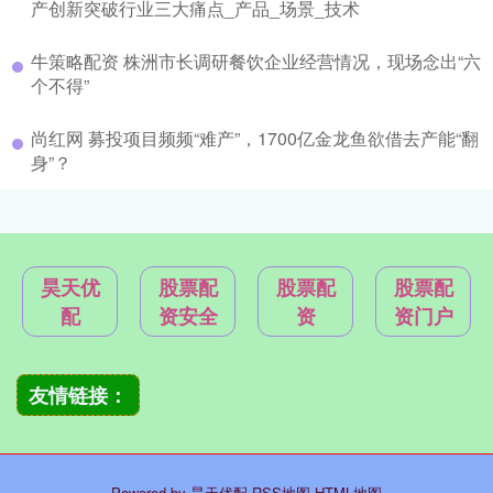
产创新突破行业三大痛点_产品_场景_技术
牛策略配资 株洲市长调研餐饮企业经营情况，现场念出“六
个不得”
尚红网 募投项目频频“难产”，1700亿金龙鱼欲借去产能“翻
身”？
昊天优
股票配
股票配
股票配
配
资安全
资
资门户
友情链接：
Powered by
昊天优配
RSS地图
HTML地图