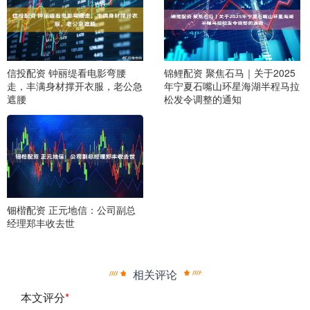
信投配资 钟丽缇看电影弯腰
锦鲤配资 聚焦石马｜关于2025
走，丰满身材撑开衣服，老公急
年宁夏石嘴山环星海湖半程马拉
遮腰
松发令调整的通知
钿楷配资 正元地信：公司副总
经理郑丰收去世
相关评论
本文评分
*