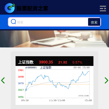
搜索
上证指数
3900.35
21.92
0.57%