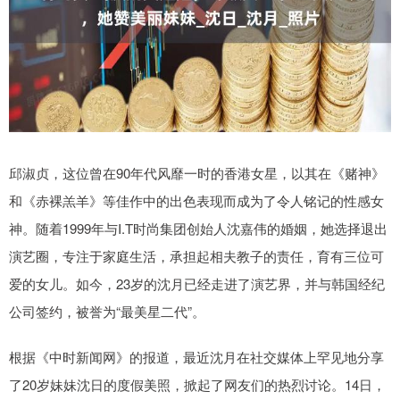
邱淑贞，这位曾在90年代风靡一时的香港女星，以其在《赌神》
和《赤裸羔羊》等佳作中的出色表现而成为了令人铭记的性感女
神。随着1999年与I.T时尚集团创始人沈嘉伟的婚姻，她选择退出
演艺圈，专注于家庭生活，承担起相夫教子的责任，育有三位可
爱的女儿。如今，23岁的沈月已经走进了演艺界，并与韩国经纪
公司签约，被誉为“最美星二代”。
根据《中时新闻网》的报道，最近沈月在社交媒体上罕见地分享
了20岁妹妹沈日的度假美照，掀起了网友们的热烈讨论。14日，