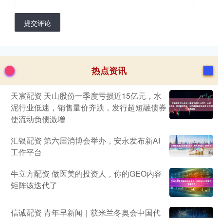
提交评论
热点资讯
天宸配资 天山股份一季度亏损近15亿元，水
泥行业低迷，销售量价齐跌，发行超短融债券
使流动负债激增
汇银配资 第六届消博会举办，安永发布新AI
工作平台
牛立方配资 做医美的投资人，你的GEO内容
矩阵该迭代了
信诚配资 青年早新闻｜获米兰冬奥会中国代