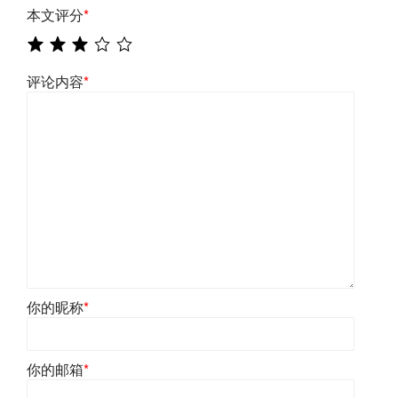
本文评分
*
评论内容
*
你的昵称
*
你的邮箱
*