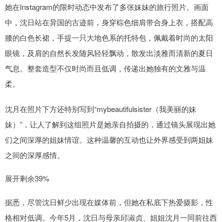
她在Instagram的限时动态中发布了多张妹妹的旅行照片。画面
中，沈日站在异国的古迹前，身穿棕色细肩带合身上衣，搭配高
腰的白色长裙，手提一只大地色系的托特包，佩戴着时尚的太阳
眼镜，及肩的自然长发随风轻轻飘动，散发出淡雅而清新的夏日
气息。整套造型不仅时尚而且低调，传递出她独有的文雅与温
柔。
沈月在照片下方还特别写到“mybeautifulsister（我美丽的妹
妹）”，让人了解到这组照片是她亲自拍摄的，通过镜头展现出她
们之间深厚的姐妹情谊。这种温馨的互动也让外界感受到两姐妹
之间的深厚感情。
展开剩余39%
据悉，尽管沈日鲜少出现在媒体前，但她在私底下热爱摄影，性
格相对低调。今年5月，沈日与母亲邱淑贞、姐姐沈月一同前往西